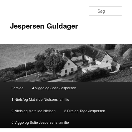
Fortsæt
til
Søg
primært
indhold
Jespersen Guldager
Hovedmenu
Forside
4 Viggo og Sofie Jespersen
1 Niels´og Mathilde Nielsens familie
2 Niels og Mathilde Nielsen
3 Rita og Tage Jespersen
5 Viggo og Sofie Jespersens familie