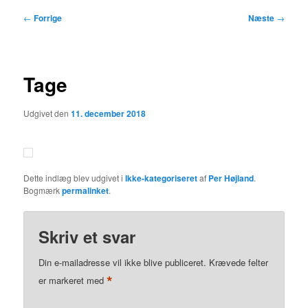
Indlægsnavigation
←
Forrige
Næste
→
Tage
Udgivet den
11. december 2018
Dette indlæg blev udgivet i
Ikke-kategoriseret
af
Per Højland
.
Bogmærk
permalinket
.
Skriv et svar
Din e-mailadresse vil ikke blive publiceret.
Krævede felter
*
er markeret med