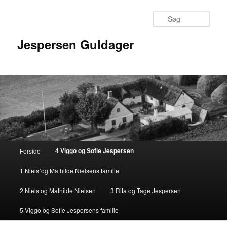
Fortsæt
til
Søg
primært
indhold
Jespersen Guldager
Hovedmenu
4 Viggo og Sofie Jespersen
Forside
1 Niels´og Mathilde Nielsens familie
2 Niels og Mathilde Nielsen
3 Rita og Tage Jespersen
5 Viggo og Sofie Jespersens familie