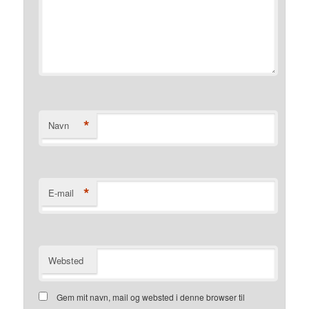
*
Navn
*
E-mail
Websted
Gem mit navn, mail og websted i denne browser til