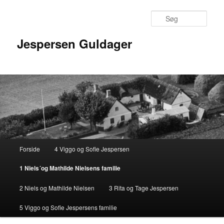
Fortsæt
til
Søg
primært
indhold
Jespersen Guldager
Hovedmenu
Forside
4 Viggo og Sofie Jespersen
1 Niels´og Mathilde Nielsens familie
2 Niels og Mathilde Nielsen
3 Rita og Tage Jespersen
5 Viggo og Sofie Jespersens familie