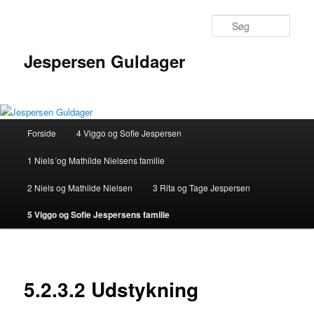
Fortsæt
til
Søg
primært
indhold
Jespersen Guldager
Hovedmenu
Forside
4 Viggo og Sofie Jespersen
1 Niels´og Mathilde Nielsens familie
2 Niels og Mathilde Nielsen
3 Rita og Tage Jespersen
5 Viggo og Sofie Jespersens familie
5.2.3.2 Udstykning