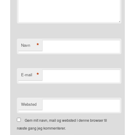
*
Navn
*
E-mail
Websted
Gem mit navn, mail og websted i denne browser til
næste gang jeg kommenterer.