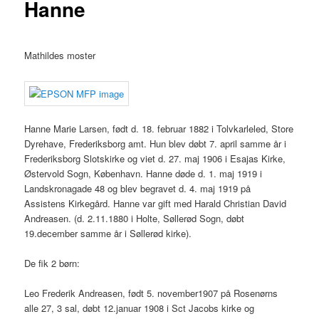
Hanne
Mathildes moster
Hanne Marie Larsen, født d. 18. februar 1882 i Tolvkarleled, Store
Dyrehave, Frederiksborg amt. Hun blev døbt 7. april samme år i
Frederiksborg Slotskirke og viet d. 27. maj 1906 i Esajas Kirke,
Østervold Sogn, København. Hanne døde d. 1. maj 1919 i
Landskronagade 48 og blev begravet d. 4. maj 1919 på
Assistens Kirkegård. Hanne var gift med Harald Christian David
Andreasen. (d. 2.11.1880 i Holte, Søllerød Sogn, døbt
19.december samme år i Søllerød kirke).
De fik 2 børn:
Leo Frederik Andreasen, født 5. november1907 på Rosenørns
alle 27, 3 sal, døbt 12.januar 1908 i Sct Jacobs kirke og