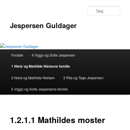
Fortsæt
til
Søg
primært
indhold
Jespersen Guldager
Hovedmenu
Forside
4 Viggo og Sofie Jespersen
1 Niels´og Mathilde Nielsens familie
2 Niels og Mathilde Nielsen
3 Rita og Tage Jespersen
5 Viggo og Sofie Jespersens familie
1.2.1.1 Mathildes moster