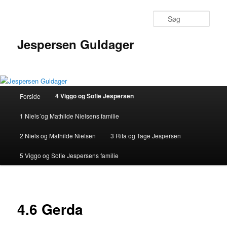
Fortsæt
til
Søg
primært
indhold
Jespersen Guldager
Hovedmenu
4 Viggo og Sofie Jespersen
Forside
1 Niels´og Mathilde Nielsens familie
2 Niels og Mathilde Nielsen
3 Rita og Tage Jespersen
5 Viggo og Sofie Jespersens familie
4.6 Gerda