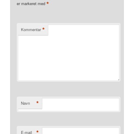
*
er markeret med
*
Kommentar
*
Navn
*
E-mail