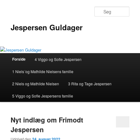
Fortsæt
Fortsæt
til
til
Søg
primært
sekundært
indhold
indhold
Jespersen Guldager
Hovedmenu
Forside
4 Viggo og Sofie Jespersen
1 Niels´og Mathilde Nielsens familie
2 Niels og Mathilde Nielsen
3 Rita og Tage Jespersen
5 Viggo og Sofie Jespersens familie
Nyt indlæg om Frimodt
Jespersen
Udgivet den
24. august 2022