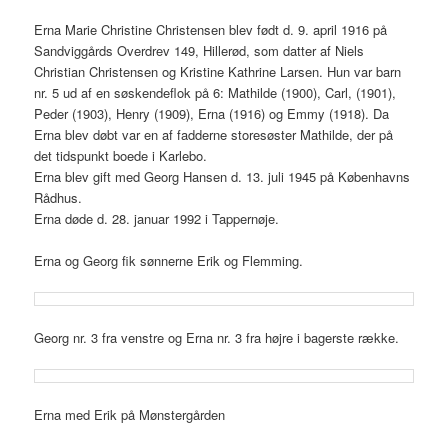
Erna Marie Christine Christensen blev født d. 9. april 1916 på
Sandviggårds Overdrev 149, Hillerød, som datter af Niels
Christian Christensen og Kristine Kathrine Larsen. Hun var barn
nr. 5 ud af en søskendeflok på 6: Mathilde (1900), Carl, (1901),
Peder (1903), Henry (1909), Erna (1916) og Emmy (1918). Da
Erna blev døbt var en af fadderne storesøster Mathilde, der på
det tidspunkt boede i Karlebo.
Erna blev gift med Georg Hansen d. 13. juli 1945 på Københavns
Rådhus.
Erna døde d. 28. januar 1992 i Tappernøje.
Erna og Georg fik sønnerne Erik og Flemming.
Georg nr. 3 fra venstre og Erna nr. 3 fra højre i bagerste række.
Erna med Erik på Mønstergården