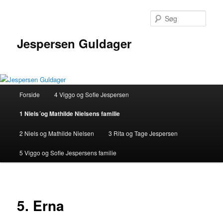
Fortsæt
til
Søg
primært
indhold
Jespersen Guldager
Hovedmenu
Forside
4 Viggo og Sofie Jespersen
1 Niels´og Mathilde Nielsens familie
2 Niels og Mathilde Nielsen
3 Rita og Tage Jespersen
5 Viggo og Sofie Jespersens familie
5. Erna